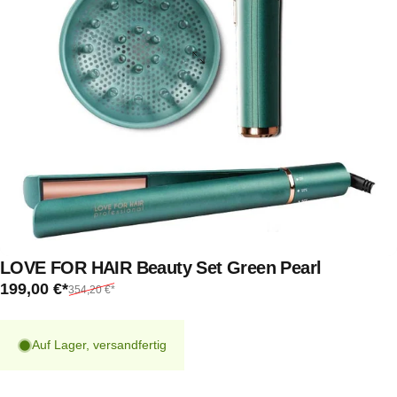
LOVE
FOR
HAIR
Beauty
Set
Green
Pearl
Verkaufspreis*
Normaler Preis*
199,00 €*
354,20 €*
Auf Lager, versandfertig