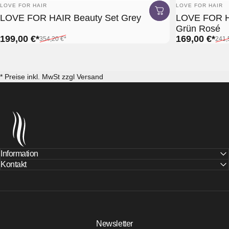
Anbieter:
Anbieter:
LOVE FOR HAIR
LOVE FOR HAIR
LOVE FOR HAIR Beauty Set Grey
LOVE FOR HA
Grün Rosé
Verkaufspreis*
Normaler Preis*
Verkaufspreis*
Normaler Preis
199,00 €*
169,00 €*
354,20 €*
241,
* Preise inkl. MwSt zzgl Versand
Top Hair GmbH
Information
Kontakt
Newsletter