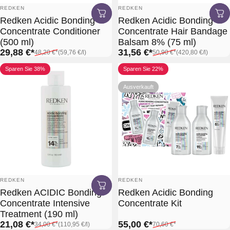
Anbieter:
Anbieter:
REDKEN
REDKEN
Redken Acidic Bonding
Redken Acidic Bonding
Concentrate Conditioner
Concentrate Hair Bandage
(500 ml)
Balsam 8% (75 ml)
Verkaufspreis*
Normaler Preis*
Grundpreis
Verkaufspreis*
Normaler Preis*
Grundpreis
29,88 €*
31,56 €*
48,20 €*
(59,76 €
/
l)
50,90 €*
(420,80 €
/
l)
pro
pro
Sparen Sie 38%
Sparen Sie 22%
Ausverkauft
Anbieter:
Anbieter:
REDKEN
REDKEN
Redken ACIDIC Bonding
Redken Acidic Bonding
Concentrate Intensive
Concentrate Kit
Treatment (190 ml)
Verkaufspreis*
Normaler Preis*
Grundpreis
Verkaufspreis*
Normaler Preis*
21,08 €*
55,00 €*
34,00 €*
(110,95 €
/
l)
70,60 €*
pro