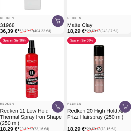
Anbieter:
Anbieter:
REDKEN
REDKEN
31968
Matte Clay
Verkaufspreis*
Normaler Preis*
Grundpreis
Verkaufspreis*
Normaler Preis*
Grundpreis
36,39 €*
18,29 €*
58,70 €*
(404,33 €
/
l)
29,50 €*
(243,87 €
/
l)
pro
pro
Sparen Sie 38%
Sparen Sie 38%
Anbieter:
Anbieter:
REDKEN
REDKEN
Redken 11 Low Hold
Redken 20 High Hold Anti
Thermal Spray Iron Shape
Frizz Hairspray (250 ml)
(250 ml)
Verkaufspreis*
Normaler Preis*
Grundpreis
Verkaufspreis*
Normaler Preis*
Grundpreis
18,29 €*
18,29 €*
29,50 €*
(73,16 €
/
l)
29,50 €*
(73,16 €
/
l)
pro
pro