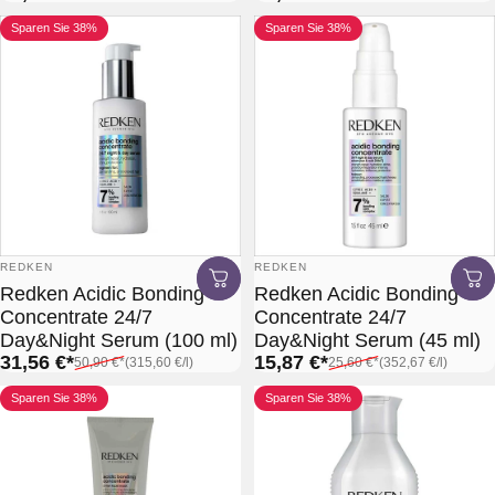
Sparen Sie 38%
Sparen Sie 38%
Anbieter:
Anbieter:
REDKEN
REDKEN
Redken Acidic Bonding
Redken Acidic Bonding
Concentrate 24/7
Concentrate 24/7
Day&Night Serum (100 ml)
Day&Night Serum (45 ml)
Verkaufspreis*
Normaler Preis*
Grundpreis
Verkaufspreis*
Normaler Preis*
Grundpreis
31,56 €*
15,87 €*
50,90 €*
(315,60 €
/
l)
25,60 €*
(352,67 €
/
l)
pro
pro
Sparen Sie 38%
Sparen Sie 38%