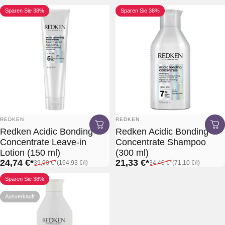
Sparen Sie 38%
Sparen Sie 38%
Anbieter:
Anbieter:
REDKEN
REDKEN
Redken Acidic Bonding
Redken Acidic Bonding
Concentrate Leave-in
Concentrate Shampoo
Lotion (150 ml)
(300 ml)
Verkaufspreis*
Normaler Preis*
Grundpreis
Verkaufspreis*
Normaler Preis*
Grundpreis
24,74 €*
21,33 €*
39,90 €*
(164,93 €
/
l)
34,40 €*
(71,10 €
/
l)
pro
pro
Sparen Sie 38%
Ausverkauft