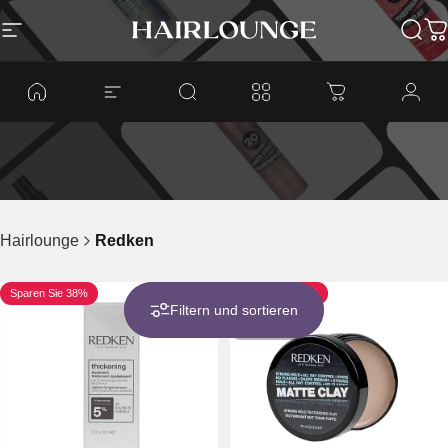
Direkt zum Inhalt
Seitennavigation
Top Hair GmbH
Such
W
Hairlounge
Redken
Sparen Sie 38%
Sparen Sie 38%
Filtern und sortieren
Ausverkauft