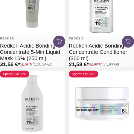
Anbieter:
Anbieter:
REDKEN
REDKEN
Redken Acidic Bonding
Redken Acidic Bonding
Concentrate 5-Min Liquid
Concentrate Conditioner
Mask 16% (250 ml)
(300 ml)
Verkaufspreis*
Normaler Preis*
Grundpreis
Verkaufspreis*
Normaler Preis*
Grundpreis
31,56 €*
21,58 €*
50,90 €*
(126,24 €
/
l)
34,80 €*
(71,93 €
/
l)
pro
pro
Sparen Sie 38%
Sparen Sie 38%